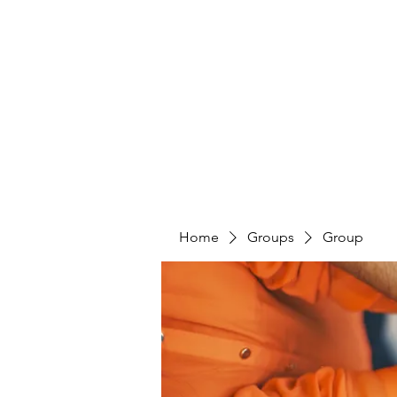
PENITENT'S
GRACE
Serving the Reentry Community to Completion.
Home
Groups
Group