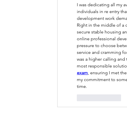
I was dedicating all my a
individuals in re entry th
development work demand
Right in the middle of a 
secure stable housing a
online professional deve
pressure to choose betwee
service and cramming for
was a higher calling and 
most responsible solution
exam
, ensuring I met the
my commitment to some
time.
Beğen
Yanıtla