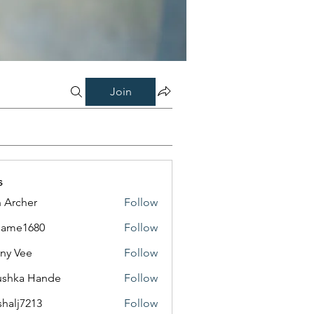
Join
s
 Archer
Follow
same1680
Follow
1680
ny Vee
Follow
ushka Hande
Follow
shalj7213
Follow
7213