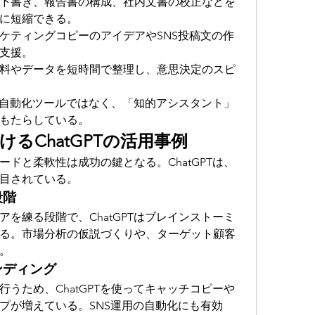
下書き、報告書の構成、社内文書の校正などを
に短縮できる。
ケティングコピーのアイデアやSNS投稿文の作
支援。
料やデータを短時間で整理し、意思決定のスピ
なる自動化ツールではなく、「知的アシスタント」
もたらしている。
るChatGPTの活用事例
ドと柔軟性は成功の鍵となる。ChatGPTは、
目されている。
段階
を練る段階で、ChatGPTはブレインストーミ
る。市場分析の仮説づくりや、ターゲット顧客
。
ンディング
うため、ChatGPTを使ってキャッチコピーや
プが増えている。SNS運用の自動化にも有効