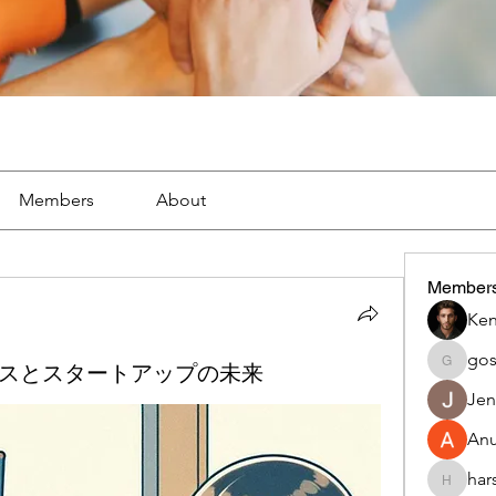
Members
About
Member
Ken
go
ジネスとスタートアップの未来
gosame
Jen
An
har
harshalj