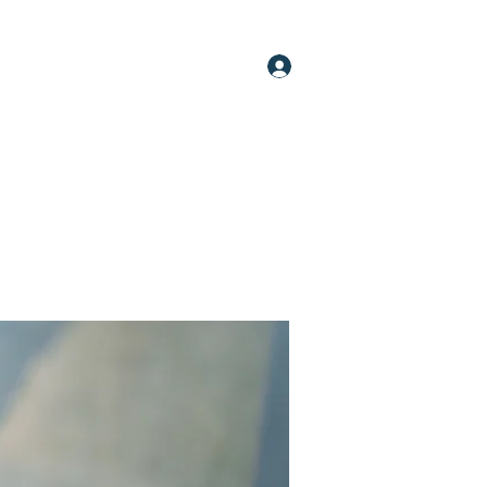
Log In
oups
Members
About
More