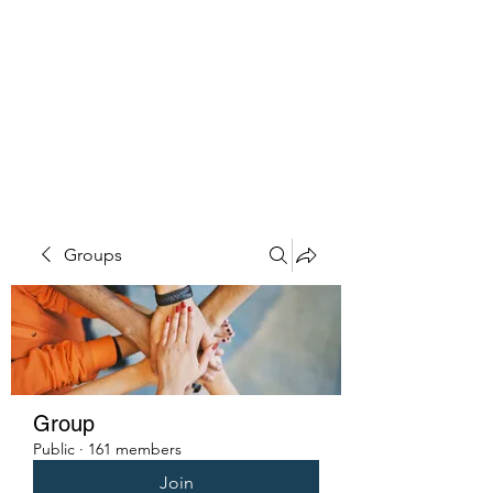
PENITENT'S
GRACE
Serving the Reentry Community
to Completion.
Groups
Group
Public
·
161 members
Join