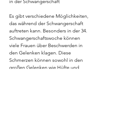
in der Schwangerschaft
Es gibt verschiedene Möglichkeiten, 
das während der Schwangerschaft 
auftreten kann. Besonders in der 34. 
Schwangerschaftswoche können 
viele Frauen über Beschwerden in 
den Gelenken klagen. Diese 
Schmerzen können sowohl in den 
großen Gelenken wie Hüfte und 
Knie als auch in den kleinen 
Gelenken wie Finger und Zehen 
auftreten.
Ursachen von Gelenkschmerzen in 
der Schwangerschaft
Die genaue Ursache von 
Gelenkschmerzen in der 