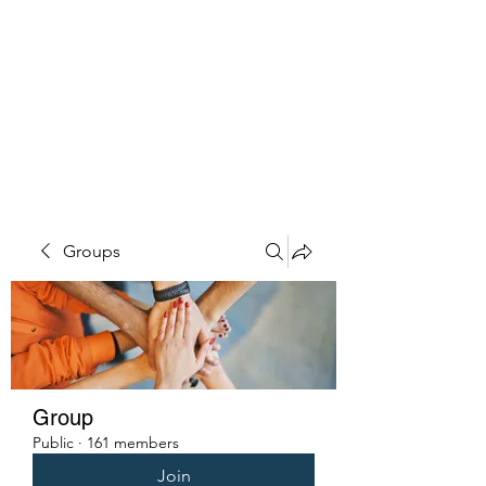
PENITENT'S
GRACE
Serving the Reentry Community
to Completion.
Groups
Group
Public
·
161 members
Join