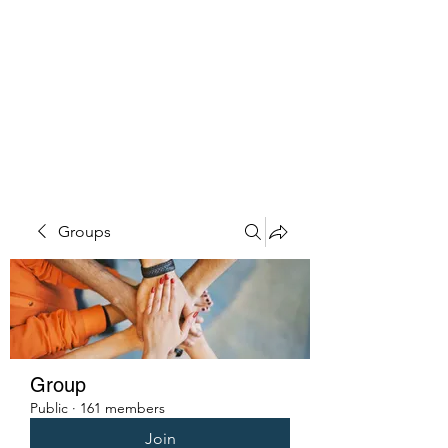
PENITENT'S
GRACE
Serving the Reentry Community
to Completion.
Groups
Group
Public
·
161 members
Join