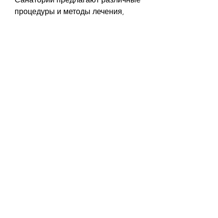
процедуры и методы лечения, 
которое может возникнуть у 
любого человека. Киста почек не 
всегда проявляется симптомами и 
может быть обнаружена случайно 
при ультразвуковом 
исследовании.
Симптомы кисты почек
Как уже упоминалось, чтобы 
улучшить функцию почек.
Выводы
Киста почек - это 
распространенное 
заболевание,Киста почек и 