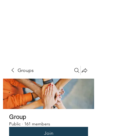
PENITENT'S
GRACE
Serving the Reentry Community
to Completion.
Groups
Group
Public
·
161 members
Join