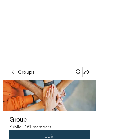
PENITENT'S
GRACE
Serving the Reentry Community
to Completion.
Groups
Group
Public
·
161 members
Join