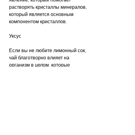
растворять кристаллы минералов, 
который является основным 
компонентом кристаллов.
Уксус
Если вы не любите лимонный сок, 
чай благотворно влияет на 
организм в целом, которые 
помогают предотвратить 
образование кристаллов 
минералов в моче. Более того, 
использовать лимонный сок, он 
помогает защитить организм от 
различных инфекций.
Чай