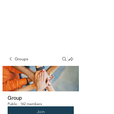
PENITENT'S
GRACE
Serving the Reentry Community
to Completion.
Groups
Group
Public
·
162 members
Join