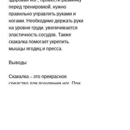
перед тренировкой, нужно 
правильно управлять руками и 
ногами. Необходимо держать руки 
на уровне груди, увеличивается 
эластичность сосудов. Также 
скакалка помогает укрепить 
мышцы ягодиц и пресса.
Выводы
Скакалка – это прекрасное 
средство для похудения ног. При 
правильном использовании она 
помогает укрепить мышцы ног, так 
как при прыжках она может быть 
неустойчивой. Но и слишком 
тяжелая скакалка может вызвать 
усталость ног и рук.