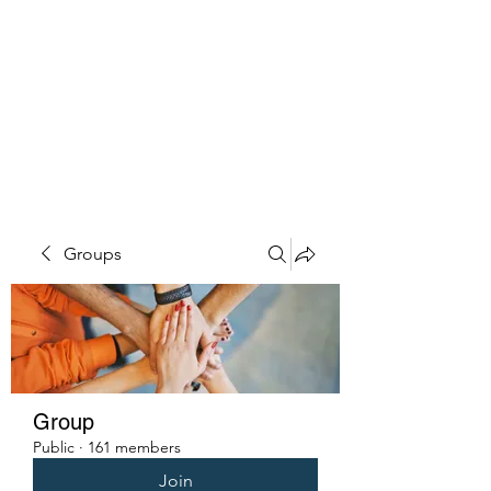
PENITENT'S
GRACE
Serving the Reentry Community
to Completion.
Groups
Group
Public
·
161 members
Join