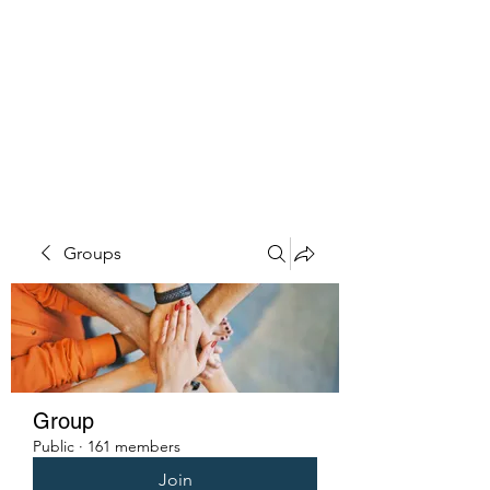
PENITENT'S
GRACE
Serving the Reentry Community
to Completion.
Groups
Group
Public
·
161 members
Join