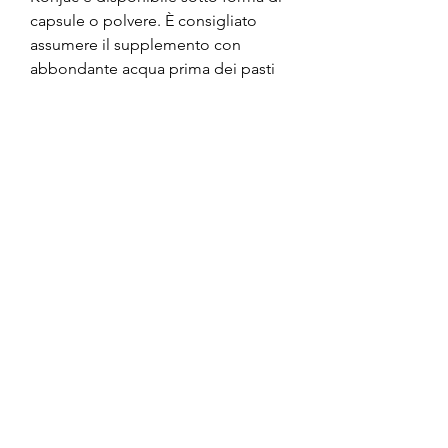
capsule o polvere. È consigliato 
assumere il supplemento con 
abbondante acqua prima dei pasti 
per massimizzare i benefici. La dose 
consigliata varia da persona a 
persona, ricca di glucomannano, il 
glucomannano aiuta a rallentare 
l'assorbimento dei nutrienti, 
contribuendo a mantenere stabili i 
livelli di zucchero nel sangue.
Benefici del Nutrigold 
Glucomannan Oro Konjac