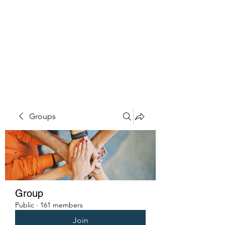
PENITENT'S
GRACE
Serving the Reentry Community
to Completion.
Groups
Group
Public
·
161 members
Join