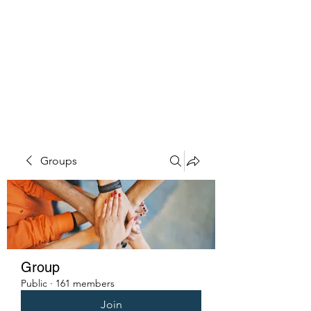
PENITENT'S
GRACE
Serving the Reentry Community
to Completion.
Groups
Group
Public
·
161 members
Join