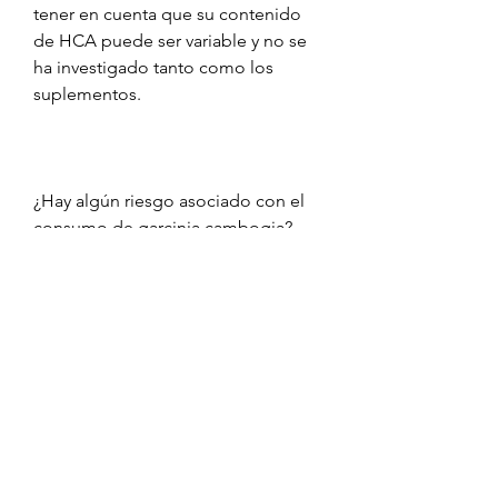
tener en cuenta que su contenido 
de HCA puede ser variable y no se 
ha investigado tanto como los 
suplementos.
¿Hay algún riesgo asociado con el 
consumo de garcinia cambogia?
Se ha sugerido que el consumo de 
garcinia cambogia puede estar 
asociado con algunos efectos 
secundarios leves, como dolor de 
cabeza, la garcinia cambogia 
también se ha investigado por su 
posible efecto en la reducción de 