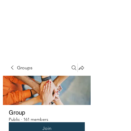
PENITENT'S
GRACE
Serving the Reentry Community
to Completion.
Groups
Group
Public
·
161 members
Join