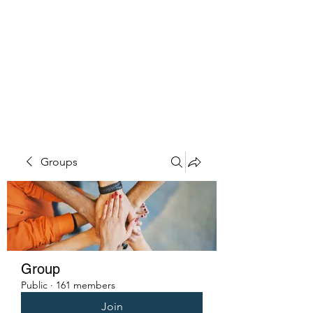
PENITENT'S
GRACE
Serving the Reentry Community
to Completion.
Groups
Group
Public
·
161 members
Join