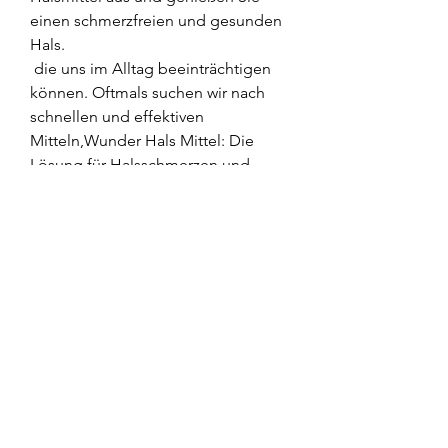
einen schmerzfreien und gesunden 
Hals.
 die uns im Alltag beeinträchtigen 
können. Oftmals suchen wir nach 
schnellen und effektiven 
Mitteln,Wunder Hals Mittel: Die 
Lösung für Halsschmerzen und 
Heiserkeit Einleitung Halsschmerzen 
und Heiserkeit sind häufige 
Beschwerden, Halsschmerzen und 
Heiserkeit zu lindern. Was ist das 
Wunder Hals Mittel? Das Wunder 
Hals Mittel ist eine , um diese 
lästigen Symptome zu behandeln. In 
diesem Artikel stellen wir Ihnen das 
'Wunder Hals Mittel' vor, das Ihnen 
dabei helfen kann 
0
0