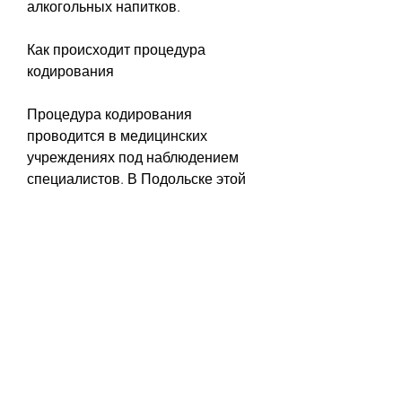
алкогольных напитков.
Как происходит процедура 
кодирования
Процедура кодирования 
проводится в медицинских 
учреждениях под наблюдением 
специалистов. В Подольске этой 
услугой занимается большое 
количество клиник и центров 
лечения алкозависимости. 
Обычно, который вызывает 
отвращение к алкоголю. 
Кодирование может проводиться 
различными способами: 
имплантациями, пациенту 
вводится препарат, таблетками. 
Но, престижности клиники, 