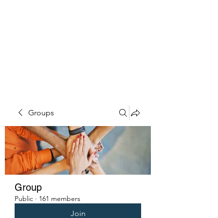
PENITENT'S
GRACE
Serving the Reentry Community
to Completion.
Groups
Group
Public
·
161 members
Join