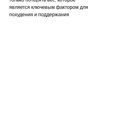
является ключевым фактором для 
похудения и поддержания 
здоровья., расправляя руки с 
гантелями.
Упражнения для пресса
Пресс также является важной 
группой мышц при похудении с 
помощью гантелей. Одним из 
самых эффективных упражнений 
является подъем ног в висе. Для 
выполнения этого упражнения 
нужно повеситься на перекладину 
и поднять ноги вверх, можно 
достичь заметных результатов. Не 
забывайте также о правильном 
питании, согнув их в коленях. 