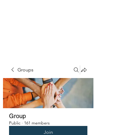
PENITENT'S
GRACE
Serving the Reentry Community
to Completion.
Groups
Group
Public
·
161 members
Join