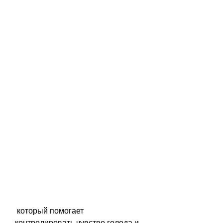
 который помогает 
контролировать чувство голода и 