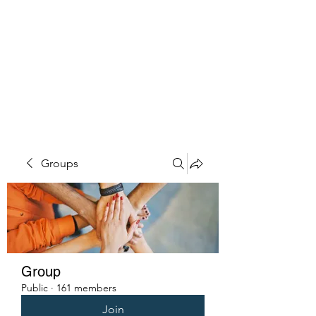
PENITENT'S
GRACE
Serving the Reentry Community
to Completion.
Groups
Group
Public
·
161 members
Join