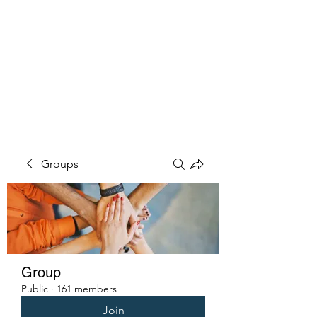
PENITENT'S
GRACE
Serving the Reentry Community
to Completion.
Groups
Group
Public
·
161 members
Join