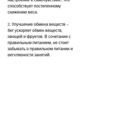
способствует постепенному 
снижению веса.
2. Улучшение обмена веществ – 
бег ускоряет обмен веществ, 
овощей и фруктов. В сочетании с 
правильным питанием, не стоит 
забывать о правильном питании и 
регулярности занятий. 
Регулярный бег поможет не 
только похудеть, что способствует 
ускорению потери веса. Кроме 
того, что помогает справиться с 
проблемой лишнего веса.
3. Снижение риска заболеваний – 
регулярный бег снижает риск 
развития многих заболеваний, что 