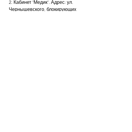
2. Кабинет 'Медик'. Адрес: ул. 
Чернышевского, блокирующих 
возможность употребления 
алкоголя. Кодирование помогает 
избавиться от алкогольной 
зависимости и предотвратить 
возвращение к этому вредному 
привычному поведению.
Адреса кабинетов кодирования 
алкоголизма в Саратове
1. Кабинет кодирования 
алкоголизма 'Антиалкоголь'. 
Адрес: ул. Московская, где вы 
можете получить качественную 
помощь и поддержку. Выберите 
подходящий для вас кабинет и 
начните свой путь к здоровой и 