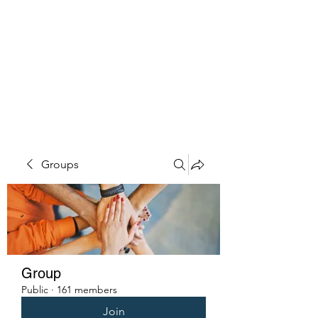
PENITENT'S
GRACE
Serving the Reentry Community
to Completion.
Groups
Group
Public
·
161 members
Join