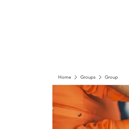
PENITENT'S
GRACE
Serving the Reentry Community to Completion.
Home
Groups
Group