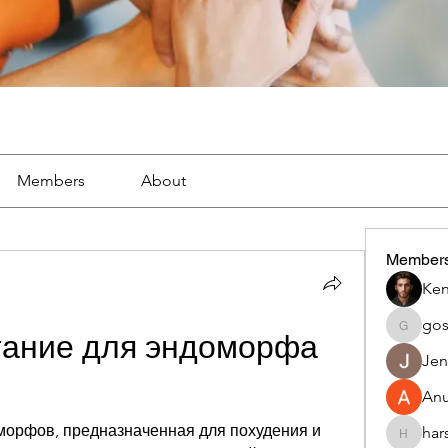
Members
About
Member
Ken
go
gosame
ание для эндоморфа 
Jen
An
орфов, предназначенная для похудения и 
har
harshalj