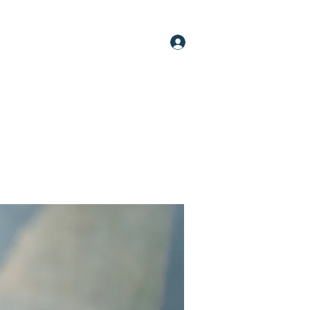
Log In
oups
Members
About
More