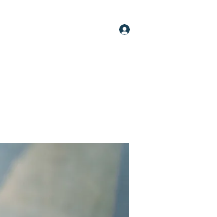
Log In
oups
Members
About
More