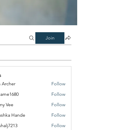
Join
s
 Archer
Follow
same1680
Follow
1680
ny Vee
Follow
ushka Hande
Follow
shalj7213
Follow
7213