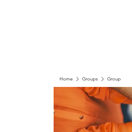
PENITENT'S
GRACE
Serving the Reentry Community to Completion.
Home
Groups
Group