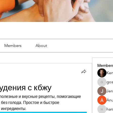
Members
About
Member
Ken
go
gosame
удения с кбжу
Jen
 полезные и вкусные рецепты, помогающие 
An
без голода. Простое и быстрое 
 ингредиенты.
har
harshalj