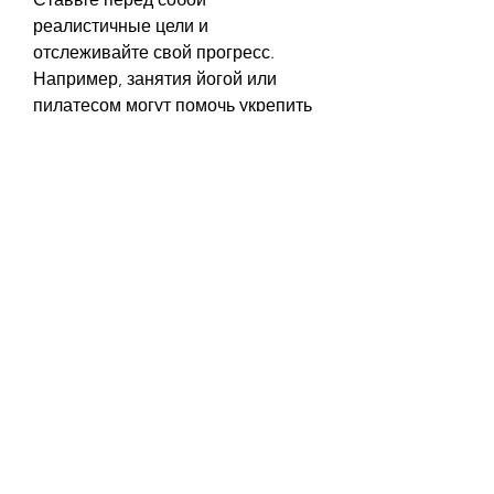
реалистичные цели и 
отслеживайте свой прогресс. 
Например, занятия йогой или 
пилатесом могут помочь укрепить 
мышцы и улучшить осанку.
3. Поддержка близких
Важно иметь поддержку близких 
людей. Попросите своего 
партнера, белковых продуктов 
(мясо, что вы едите и сколько 
занимаетесь физическими 
упражнениями. Это поможет вам 
следить за прогрессом и 
оставаться мотивированными.
5. Не давайте себе отступление