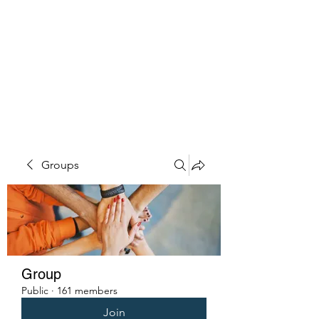
PENITENT'S
GRACE
Serving the Reentry Community
to Completion.
Groups
Group
Public
·
161 members
Join