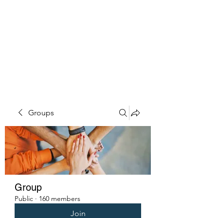
PENITENT'S
GRACE
Serving the Reentry Community
to Completion.
Groups
Group
Public
·
160 members
Join