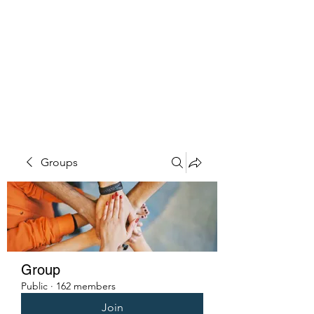
PENITENT'S
GRACE
Serving the Reentry Community
to Completion.
Groups
Group
Public
·
162 members
Join