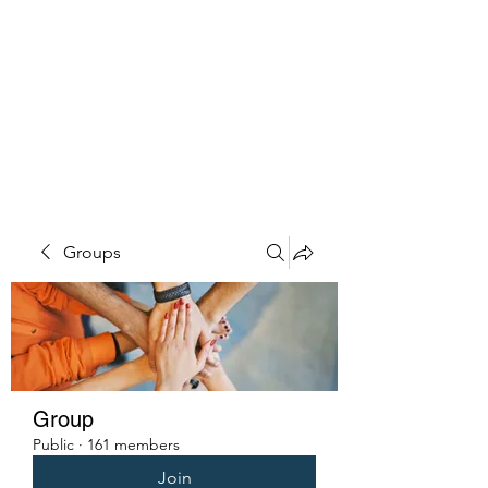
PENITENT'S
GRACE
Serving the Reentry Community
to Completion.
Groups
Group
Public
·
161 members
Join